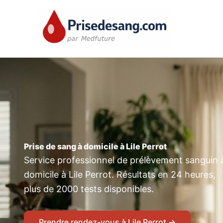
Skip
to
content
Prise de sang à domicile à Lile Perrot
Service professionnel de prélèvement sanguin 
domicile à Lile Perrot. Résultats en 24 heures,
plus de 2000 tests disponibles.
Prendre rendez-vous à Lile Perrot →