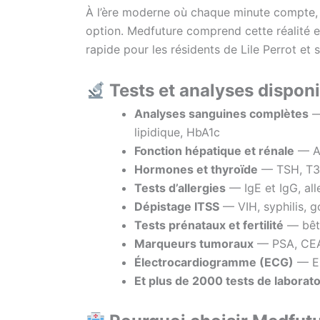
À l’ère moderne où chaque minute compte, 
option. Medfuture comprend cette réalité e
rapide pour les résidents de Lile Perrot et 
Tests et analyses disponib
Analyses sanguines complètes
— 
lipidique, HbA1c
Fonction hépatique et rénale
— AL
Hormones et thyroïde
— TSH, T3, 
Tests d’allergies
— IgE et IgG, all
Dépistage ITSS
— VIH, syphilis, g
Tests prénataux et fertilité
— bêta
Marqueurs tumoraux
— PSA, CEA
Électrocardiogramme (ECG)
— EC
Et plus de 2000 tests de laborato